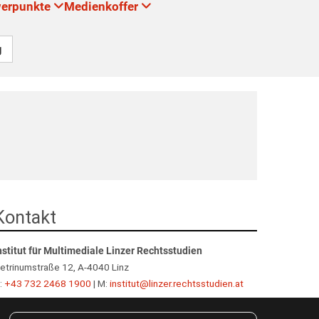
werpunkte
Medienkoffer
g
Kontakt
nstitut für Multimediale Linzer Rechtsstudien
etrinumstraße 12, A-4040 Linz
:
+43 732 2468 1900
| M:
institut@linzer.rechtsstudien.at