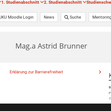
1. Studienabschnitt
2. Studienabschnitt
Studiensch
JKU Moodle Login
News
Suche
Mentorin
Mag.a Astrid Brunner
Erklärung zur Barrierefreiheit
I
P
T