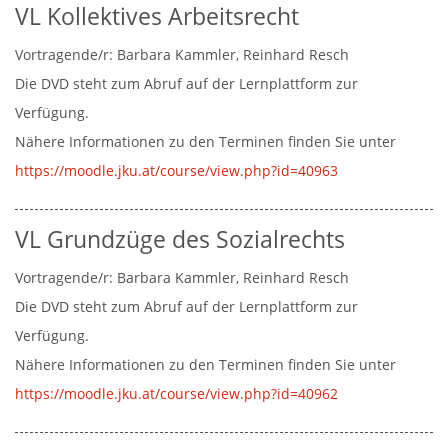
LVA-Angebot
LVA-Angebot
Public International Law / Europarecht
Studienschwerpunkt Privatrecht
VL Kollektives Arbeitsrecht
Nutzungsbedingungen
Steuerrecht
english
Fachprüfungen - Verwaltungsrecht
LVA-Angebot
Medienkoffer
Steuerrecht
Studienschwerpunkt Kernkompetenzen Zivilrecht und 
Legal Gender Studies und Antidiskriminierungsrecht
ελληνικά
Fachprüfungen
Fachprüfungen
Medienkoffer
Vortragende/r:
Barbara Kammler
Reinhard Resch
Strafrecht II
Grundzüge der Rechtsphilosophie
magyar
LVA-Angebot
LVA-Angebot
Lernunterlagen
Die DVD steht zum Abruf auf der Lernplattform zur
Legal Gender Studies und Antidiskriminierungsrecht
Wirtschaftswissenschaften für Jurist*innen II
français
Fachprüfungen
LVA-Angebot
LVA-Angebot
Verfügung.
Freie Studienleistungen
slovenski
Lernunterlagen
Nähere Informationen zu den Terminen finden Sie unter
Diplomarbeit
cesky
LVA-Angebot
https://moodle.jku.at/course/view.php?id=40963
Zweite Diplomprüfung
italiano
Richtlinien zur Anfertigung einer Diplomarbeit
slovenscina
VL Grundzüge des Sozialrechts
polski
Vortragende/r:
Barbara Kammler
Reinhard Resch
Die DVD steht zum Abruf auf der Lernplattform zur
Verfügung.
Nähere Informationen zu den Terminen finden Sie unter
https://moodle.jku.at/course/view.php?id=40962