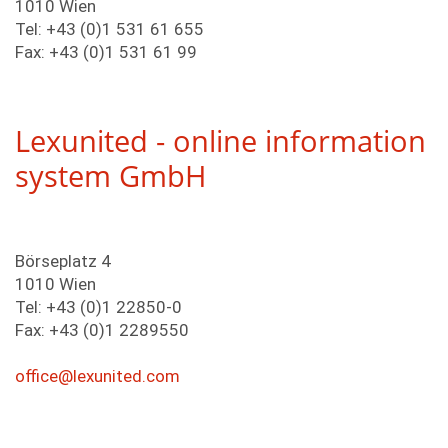
LVA-Angebot
LVA-Angebot
Public International Law / Europarecht
1010 Wien
Studienschwerpunkt Privatrecht
Nutzungsbedingungen
Steuerrecht
english
Fachprüfungen - Verwaltungsrecht
LVA-Angebot
Medienkoffer
Tel: +43 (0)1 531 61 655
Steuerrecht
Studienschwerpunkt Kernkompetenzen Zivilrecht und 
Legal Gender Studies und Antidiskriminierungsrecht
ελληνικά
Fax: +43 (0)1 531 61 99
Fachprüfungen
Fachprüfungen
Medienkoffer
Strafrecht II
Grundzüge der Rechtsphilosophie
magyar
LVA-Angebot
LVA-Angebot
Lernunterlagen
Legal Gender Studies und Antidiskriminierungsrecht
Wirtschaftswissenschaften für Jurist*innen II
français
Fachprüfungen
LVA-Angebot
LVA-Angebot
Lexunited - online information
Freie Studienleistungen
slovenski
Lernunterlagen
Diplomarbeit
system GmbH
cesky
LVA-Angebot
Zweite Diplomprüfung
italiano
Richtlinien zur Anfertigung einer Diplomarbeit
slovenscina
polski
Börseplatz 4
1010 Wien
Tel: +43 (0)1 22850-0
Fax: +43 (0)1 2289550
office@lexunited.com