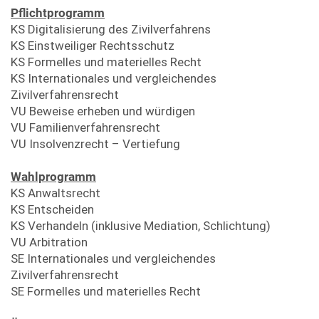
LVA-Angebot
LVA-Angebot
Public International Law / Europarecht
Studienschwerpunkt Privatrecht
Nutzungsbedingungen
Pflichtprogramm
Steuerrecht
english
Fachprüfungen - Verwaltungsrecht
LVA-Angebot
Medienkoffer
Steuerrecht
Studienschwerpunkt Kernkompetenzen Zivilrecht und 
KS Digitalisierung des Zivilverfahrens
Legal Gender Studies und Antidiskriminierungsrecht
ελληνικά
Fachprüfungen
Fachprüfungen
Medienkoffer
Strafrecht II
KS Einstweiliger Rechtsschutz
Grundzüge der Rechtsphilosophie
magyar
LVA-Angebot
LVA-Angebot
Lernunterlagen
KS Formelles und materielles Recht
Legal Gender Studies und Antidiskriminierungsrecht
Wirtschaftswissenschaften für Jurist*innen II
français
KS Internationales und vergleichendes
Fachprüfungen
LVA-Angebot
LVA-Angebot
Zivilverfahrensrecht
Freie Studienleistungen
slovenski
Lernunterlagen
VU Beweise erheben und würdigen
Diplomarbeit
cesky
LVA-Angebot
VU Familienverfahrensrecht
Zweite Diplomprüfung
italiano
Richtlinien zur Anfertigung einer Diplomarbeit
VU Insolvenzrecht – Vertiefung
slovenscina
Wahlprogramm
polski
KS Anwaltsrecht
KS Entscheiden
KS Verhandeln (inklusive Mediation, Schlichtung)
VU Arbitration
SE Internationales und vergleichendes
Zivilverfahrensrecht
SE Formelles und materielles Recht