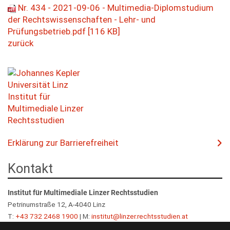
LVA-Angebot
LVA-Angebot
Public International Law / Europarecht
Studienschwerpunkt Privatrecht
Nr. 434 - 2021-09-06 - Multimedia-Diplomstudium
Nutzungsbedingungen
Steuerrecht
english
Fachprüfungen - Verwaltungsrecht
LVA-Angebot
Medienkoffer
Steuerrecht
der Rechtswissenschaften - Lehr- und
Studienschwerpunkt Kernkompetenzen Zivilrecht und 
Legal Gender Studies und Antidiskriminierungsrecht
ελληνικά
Fachprüfungen
Fachprüfungen
Medienkoffer
Prüfungsbetrieb.pdf [116 KB]
Strafrecht II
Grundzüge der Rechtsphilosophie
magyar
LVA-Angebot
LVA-Angebot
Lernunterlagen
zurück
Legal Gender Studies und Antidiskriminierungsrecht
Wirtschaftswissenschaften für Jurist*innen II
français
Fachprüfungen
LVA-Angebot
LVA-Angebot
Freie Studienleistungen
slovenski
Lernunterlagen
Diplomarbeit
cesky
LVA-Angebot
Zweite Diplomprüfung
italiano
Richtlinien zur Anfertigung einer Diplomarbeit
slovenscina
polski
Erklärung zur Barrierefreiheit
Kontakt
Institut für Multimediale Linzer Rechtsstudien
Petrinumstraße 12, A-4040 Linz
T:
+43 732 2468 1900
| M:
institut@linzer.rechtsstudien.at