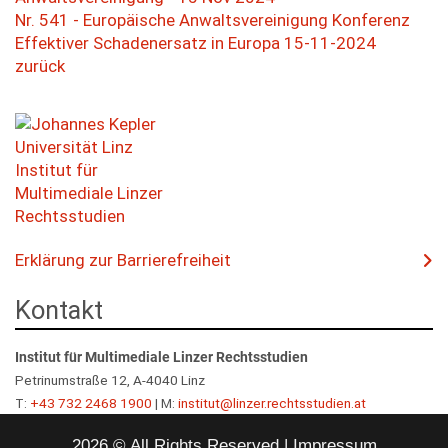
LVA-Angebot
LVA-Angebot
Public International Law / Europarecht
Studienschwerpunkt Privatrecht
Nutzungsbedingungen
Steuerrecht
Nr. 541 - Europäische Anwaltsvereinigung Konferenz
english
Fachprüfungen - Verwaltungsrecht
LVA-Angebot
Medienkoffer
Steuerrecht
Studienschwerpunkt Kernkompetenzen Zivilrecht und 
Effektiver Schadenersatz in Europa 15-11-2024
Legal Gender Studies und Antidiskriminierungsrecht
ελληνικά
Fachprüfungen
Fachprüfungen
Medienkoffer
Strafrecht II
zurück
Grundzüge der Rechtsphilosophie
magyar
LVA-Angebot
LVA-Angebot
Lernunterlagen
Legal Gender Studies und Antidiskriminierungsrecht
Wirtschaftswissenschaften für Jurist*innen II
français
Fachprüfungen
LVA-Angebot
LVA-Angebot
Freie Studienleistungen
slovenski
Lernunterlagen
Diplomarbeit
cesky
LVA-Angebot
Zweite Diplomprüfung
italiano
Richtlinien zur Anfertigung einer Diplomarbeit
slovenscina
polski
Erklärung zur Barrierefreiheit
Kontakt
Institut für Multimediale Linzer Rechtsstudien
Petrinumstraße 12, A-4040 Linz
T:
+43 732 2468 1900
| M:
institut@linzer.rechtsstudien.at
2026 © All Rights Reserved
Impressum