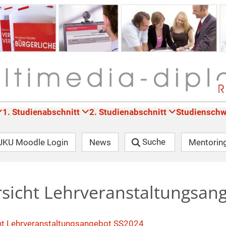
1. Studienabschnitt
2. Studienabschnitt
Studiensch
JKU Moodle Login
News
Suche
Mentorin
rsicht Lehrveranstaltungsan
cht Lehrveranstaltungsangebot SS2024