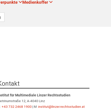
werpunkte
Medienkoffer
g
Kontakt
nstitut für Multimediale Linzer Rechtsstudien
etrinumstraße 12, A-4040 Linz
:
+43 732 2468 1900
| M:
institut@linzer.rechtsstudien.at