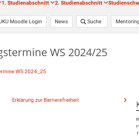
1. Studienabschnitt
2. Studienabschnitt
Studiensch
JKU Moodle Login
News
Suche
Mentorin
ungstermine WS 2024/25
stermine WS 2024_25
Erklärung zur Barrierefreiheit
I
P
T