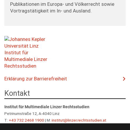
LVA-Angebot
LVA-Angebot
Public International Law / Europarecht
Studienschwerpunkt Privatrecht
Publikationen im Europa- und Völkerrecht sowie
Nutzungsbedingungen
Steuerrecht
english
Fachprüfungen - Verwaltungsrecht
LVA-Angebot
Medienkoffer
Steuerrecht
Vortragstätigkeit im In- und Ausland.
Studienschwerpunkt Kernkompetenzen Zivilrecht und 
Legal Gender Studies und Antidiskriminierungsrecht
ελληνικά
Fachprüfungen
Fachprüfungen
Medienkoffer
Strafrecht II
Grundzüge der Rechtsphilosophie
magyar
LVA-Angebot
LVA-Angebot
Lernunterlagen
Legal Gender Studies und Antidiskriminierungsrecht
Wirtschaftswissenschaften für Jurist*innen II
français
Fachprüfungen
LVA-Angebot
LVA-Angebot
Freie Studienleistungen
slovenski
Lernunterlagen
Diplomarbeit
cesky
LVA-Angebot
Zweite Diplomprüfung
italiano
Richtlinien zur Anfertigung einer Diplomarbeit
slovenscina
polski
Erklärung zur Barrierefreiheit
Kontakt
Institut für Multimediale Linzer Rechtsstudien
Petrinumstraße 12, A-4040 Linz
T:
+43 732 2468 1900
| M:
institut@linzer.rechtsstudien.at